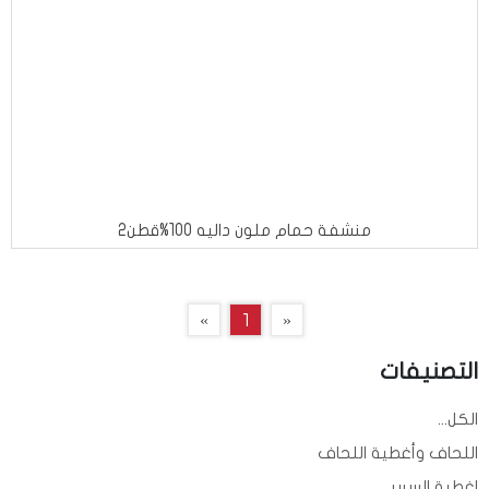
منشفة حمام ملون داليه 100%قطن2
»
1
«
التصنيفات
الكل...
اللحاف وأغطية اللحاف
اغطية السرير